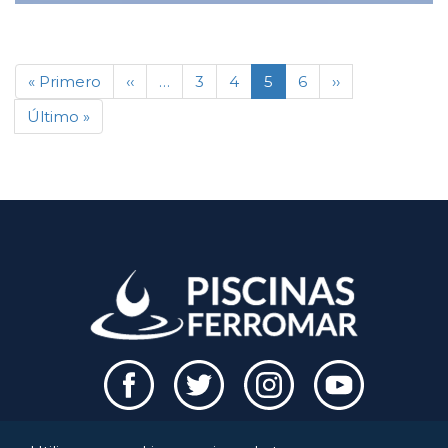
« Primero
‹‹
…
3
4
5
6
››
Último »